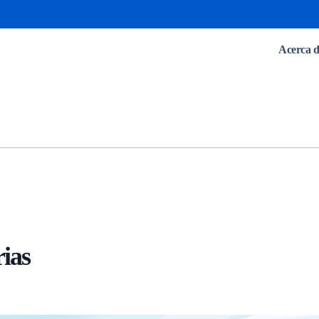
Acerca d
ias