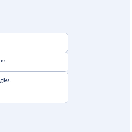
nco.
iles.
: