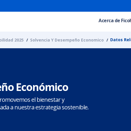
Acerca de Fico
Datos Rel
ilidad 2025
Solvencia Y Desempeño Economico
eño Económico
promovemos el bienestar y
eada a nuestra estrategia sostenible.