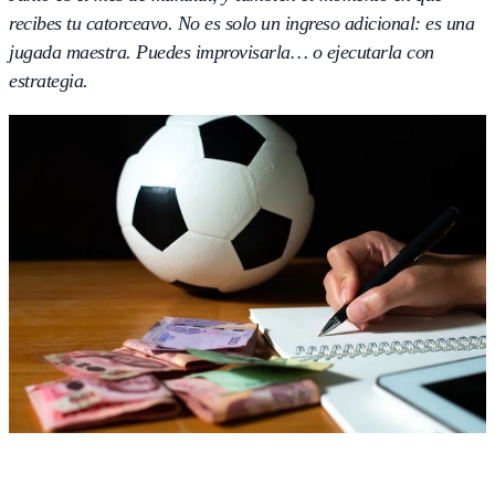
recibes tu catorceavo. No es solo un ingreso adicional: es una
jugada maestra. Puedes improvisarla… o ejecutarla con
estrategia.