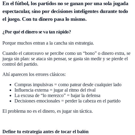
En el fútbol, los partidos no se ganan por una sola jugada
espectacular, sino por decisiones inteligentes durante todo
el juego. Con tu dinero pasa lo mismo.
¿Por qué el dinero se va tan rápido?
Porque muchos entran a la cancha sin estrategia.
Cuando el catorceavo se percibe como un “bono” o dinero extra, se
juega sin plan: se ataca sin pensar, se gasta sin medir y se pierde el
control del partido.
Ahí aparecen los errores clásicos:
Compras impulsivas = como patear desde cualquier lado
Influencia externa = jugar al ritmo del rival
La excusa de “lo merezco” = bajar la defensa
Decisiones emocionales = perder la cabeza en el partido
El problema no es el dinero, es jugar sin táctica.
Define tu estrategia antes de tocar el balón