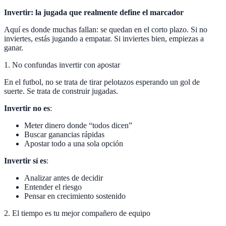
Invertir: la jugada que realmente define el marcador
Aquí es donde muchas fallan: se quedan en el corto plazo. Si no
inviertes, estás jugando a empatar. Si inviertes bien, empiezas a
ganar.
1. No confundas invertir con apostar
En el futbol, no se trata de tirar pelotazos esperando un gol de
suerte. Se trata de construir jugadas.
Invertir no es
:
Meter dinero donde “todos dicen”
Buscar ganancias rápidas
Apostar todo a una sola opción
Invertir sí es
:
Analizar antes de decidir
Entender el riesgo
Pensar en crecimiento sostenido
2. El tiempo es tu mejor compañero de equipo