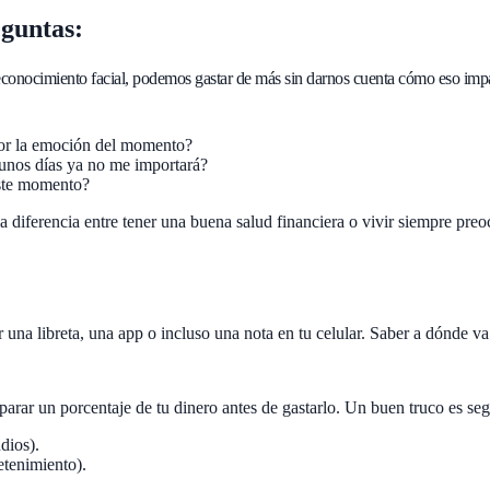
eguntas:
econocimiento facial, podemos gastar de más sin darnos cuenta cómo eso impac
 por la emoción del momento?
 unos días ya no me importará?
este momento?
a diferencia entre tener una buena salud financiera o vivir siempre pre
r una libreta, una app o incluso una nota en tu celular. Saber a dónde v
eparar un porcentaje de tu dinero antes de gastarlo. Un buen truco es seg
udios).
retenimiento).